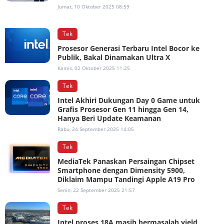
Jumat, 10 Oktober 2025 08:59
Tek
Prosesor Generasi Terbaru Intel Bocor ke
Publik, Bakal Dinamakan Ultra X
Kamis, 02 Oktober 2025 11:25
Tek
Intel Akhiri Dukungan Day 0 Game untuk
Grafis Prosesor Gen 11 hingga Gen 14,
Hanya Beri Update Keamanan
Rabu, 24 September 2025 14:05
Tek
MediaTek Panaskan Persaingan Chipset
Smartphone dengan Dimensity 5900,
Diklaim Mampu Tandingi Apple A19 Pro
Senin, 22 September 2025 21:57
Tek
Intel proses 18A masih bermasalah yield