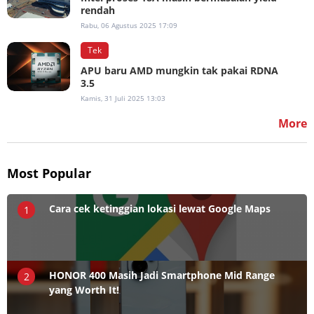
rendah
Rabu, 06 Agustus 2025 17:09
Tek
APU baru AMD mungkin tak pakai RDNA
3.5
Kamis, 31 Juli 2025 13:03
More
Most Popular
Cara cek ketinggian lokasi lewat Google Maps
1
HONOR 400 Masih Jadi Smartphone Mid Range
2
yang Worth It!