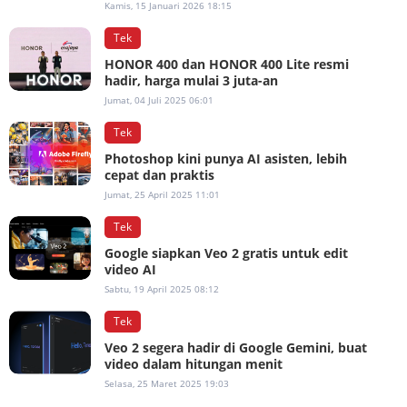
Kamis, 15 Januari 2026 18:15
Tek
HONOR 400 dan HONOR 400 Lite resmi
hadir, harga mulai 3 juta-an
Jumat, 04 Juli 2025 06:01
Tek
Photoshop kini punya AI asisten, lebih
cepat dan praktis
Jumat, 25 April 2025 11:01
Tek
Google siapkan Veo 2 gratis untuk edit
video AI
Sabtu, 19 April 2025 08:12
Tek
Veo 2 segera hadir di Google Gemini, buat
video dalam hitungan menit
Selasa, 25 Maret 2025 19:03