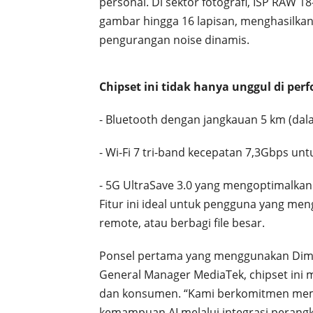
personal. Di sektor fotografi, ISP RAW 
gambar hingga 16 lapisan, menghasilka
pengurangan noise dinamis.
Chipset ini tidak hanya unggul di per
- Bluetooth dengan jangkauan 5 km (dal
- Wi-Fi 7 tri-band kecepatan 7,3Gbps un
- 5G UltraSave 3.0 yang mengoptimalkan 
Fitur ini ideal untuk pengguna yang meng
remote, atau berbagi file besar.
Ponsel pertama yang menggunakan Dimensi
General Manager MediaTek, chipset ini
dan konsumen. “Kami berkomitmen memb
kemampuan AI melalui integrasi perangka