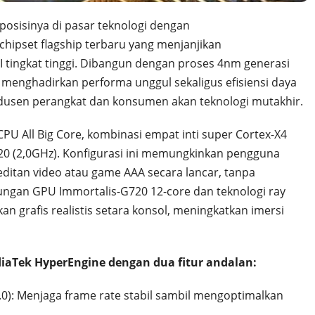
osisinya di pasar teknologi dengan
hipset flagship terbaru yang menjanjikan
I tingkat tinggi. Dibangun dengan proses 4nm generasi
k menghadirkan performa unggul sekaligus efisiensi daya
dusen perangkat dan konsumen akan teknologi mutakhir.
U All Big Core, kombinasi empat inti super Cortex-X4
720 (2,0GHz). Konfigurasi ini memungkinkan pengguna
editan video atau game AAA secara lancar, tanpa
ngan GPU Immortalis-G720 12-core dan teknologi ray
n grafis realistis setara konsol, meningkatkan imersi
ediaTek HyperEngine dengan dua fitur andalan:
0): Menjaga frame rate stabil sambil mengoptimalkan