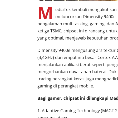
M
ediaTek kembali mengukuhkan p
meluncurkan Dimensity 9400e, c
pengalaman multitasking, gaming, dan A
ketiga TSMC, chipset ini dirancang untu
yang optimal, menjawab kebutuhan pro
Dimensity 9400e mengusung arsitektur CP
(3,4GHz) dan empat inti besar Cortex-A
menjalankan aplikasi berat seperti peng
mengorbankan daya tahan baterai. Duku
tracing perangkat keras juga menghadirka
gaming di perangkat mobile.
Bagi gamer, chipset ini dilengkapi M
1. Adaptive Gaming Technology (MAGT 2.
konsumsi daya.