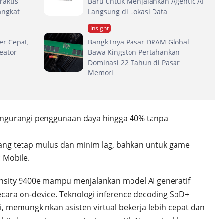
raktis
Baru untuk Menjalankan Agentic AI
angkat
Langsung di Lokasi Data
Insight
er Cepat,
Bangkitnya Pasar DRAM Global
eator
Bawa Kingston Pertahankan
Dominasi 22 Tahun di Pasar
Memori
Mengurangi penggunaan daya hingga 40% tanpa
ng tetap mulus dan minim lag, bahkan untuk game
: Mobile.
nsity 9400e mampu menjalankan model AI generatif
ecara on-device. Teknologi inference decoding SpD+
memungkinkan asisten virtual bekerja lebih cepat dan