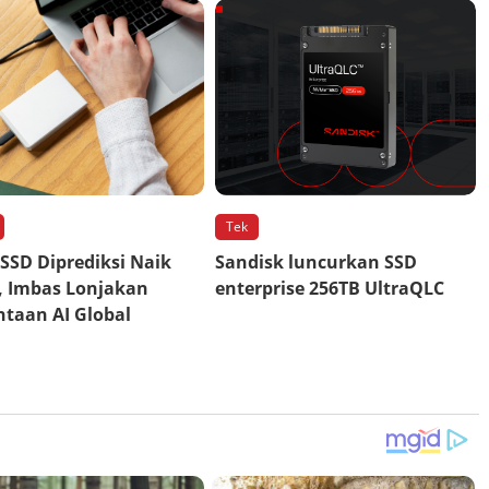
Tek
SSD Diprediksi Naik
Sandisk luncurkan SSD
, Imbas Lonjakan
enterprise 256TB UltraQLC
taan AI Global