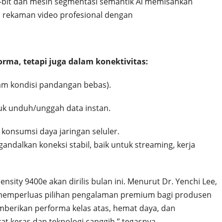
18-bit dan mesin segmentasi semantik AI memisahkan
n rekaman video profesional dengan
forma, tetapi juga dalam konektivitas:
am kondisi pandangan bebas).
tuk unduh/unggah data instan.
konsumsi daya jaringan seluler.
andalkan koneksi stabil, baik untuk streaming, kerja
ty 9400e akan dirilis bulan ini. Menurut Dr. Yenchi Lee,
 memperluas pilihan pengalaman premium bagi produsen
erikan performa kelas atas, hemat daya, dan
t keras dan teknologi canggih,” tegasnya.