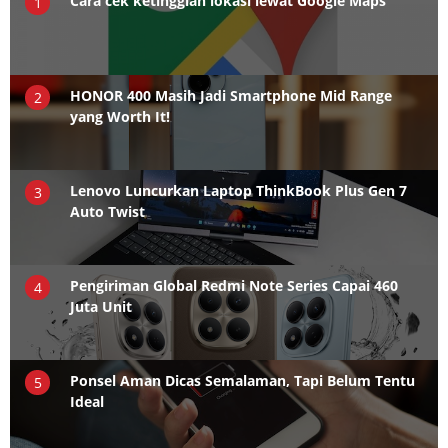
Cara cek ketinggian lokasi lewat Google Maps
1
HONOR 400 Masih Jadi Smartphone Mid Range
2
yang Worth It!
Lenovo Luncurkan Laptop ThinkBook Plus Gen 7
3
Auto Twist
Pengiriman Global Redmi Note Series Capai 460
4
Juta Unit
Ponsel Aman Dicas Semalaman, Tapi Belum Tentu
5
Ideal