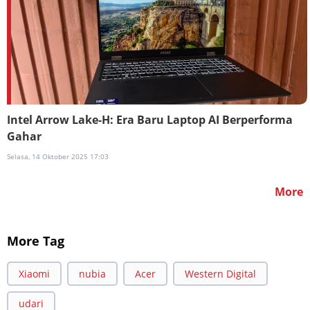
Intel Arrow Lake-H: Era Baru Laptop AI Berperforma
Gahar
Selasa, 14 Oktober 2025 17:03
More
More Tag
Xiaomi
nubia
Acer
Western Digital
udari