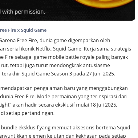
ree Fire x Squid Game
Garena Free Fire, dunia game digemparkan oleh
an serial ikonik Netflix, Squid Game. Kerja sama strategis
e Fire sebagai game mobile battle royale paling banyak
rut, tetapi juga turut mendongkrak antusiasme
erakhir Squid Game Season 3 pada 27 Juni 2025.
akan mendapatkan pengalaman baru yang menggabungkan
unia Free Fire. Mode permainan yang terinspirasi dari
ght” akan hadir secara eksklusif mulai 18 Juli 2025,
di setiap pertandingan.
i bundle eksklusif yang memuat aksesoris bertema Squid
menyuntikkan elemen kejutan dan kekhasan pada setiap