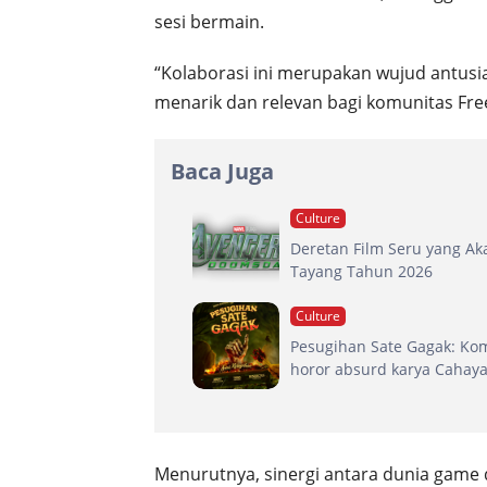
sesi bermain.
“Kolaborasi ini merupakan wujud antus
menarik dan relevan bagi komunitas Free 
Baca Juga
Culture
Deretan Film Seru yang Ak
Tayang Tahun 2026
Culture
Pesugihan Sate Gagak: Ko
horor absurd karya Cahaya
Menurutnya, sinergi antara dunia game