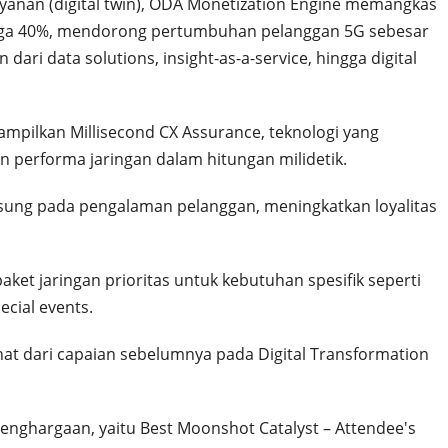
ayanan (digital twin), ODA Monetization Engine memangkas
gga 40%, mendorong pertumbuhan pelanggan 5G sebesar
ri data solutions, insight-as-a-service, hingga digital
ampilkan Millisecond CX Assurance, teknologi yang
performa jaringan dalam hitungan milidetik.
gsung pada pengalaman pelanggan, meningkatkan loyalitas
ket jaringan prioritas untuk kebutuhan spesifik seperti
ecial events.
hat dari capaian sebelumnya pada Digital Transformation
enghargaan, yaitu Best Moonshot Catalyst – Attendee's