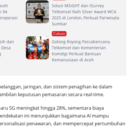
Aceh
Solusi MSIGHT dan tSurvey
n 94
Telkomsel Raih Silver Award WCA
eroperasi
2025 di London, Perkuat Pariwisata
Sumbar
Culture
rsih dan
Gotong Royong Pascabencana,
 Desa
Telkomsel dan Kementerian
g
Komdigi Perkuat Bantuan
Kemanusiaan di Aceh
pelanggan, jaringan, dan sistem penagihan ke dalam
ambilan keputusan pemasaran secara real-time.
n baru 5G meningkat hingga 28%, sementara biaya
. Pendekatan ini menunjukkan bagaimana AI mampu
personalisasi penawaran, dan mempercepat pertumbuhan