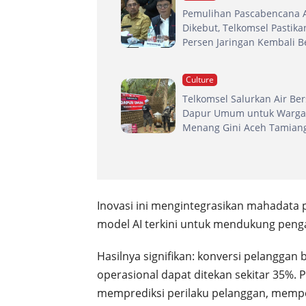
Pemulihan Pascabencana 
Dikebut, Telkomsel Pastika
Persen Jaringan Kembali B
Culture
Telkomsel Salurkan Air Be
Dapur Umum untuk Warga
Menang Gini Aceh Tamian
Inovasi ini mengintegrasikan mahadata 
model AI terkini untuk mendukung peng
Hasilnya signifikan: konversi pelangga
operasional dapat ditekan sekitar 35%
memprediksi perilaku pelanggan, mem