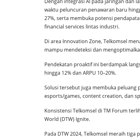
Dengan integrasi AI pada jaringan dan l
waktu peluncuran penawaran baru hin
27%, serta membuka potensi pendapatan da
financial services lintas industri.
Di area Innovation Zone, Telkomsel men
mampu mendeteksi dan mengoptimalkan 
Pendekatan proaktif ini berdampak lan
hingga 12% dan ARPU 10–20%.
Solusi tersebut juga membuka peluang pa
esports/games, content creation, dan sp
Konsistensi Telkomsel di TM Forum terli
World (DTW) Ignite.
Pada DTW 2024, Telkomsel meraih tiga p