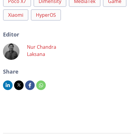
Poco X7
Dimensity
MediaTek
Game
Xiaomi
HyperOS
Editor
Nur Chandra
Laksana
Share