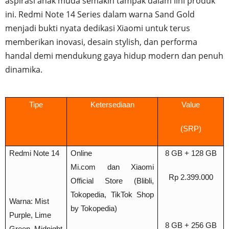
aspirasi anak muda semakin tampak dalam lini produk
ini. Redmi Note 14 Series dalam warna Sand Gold
menjadi bukti nyata dedikasi Xiaomi untuk terus
memberikan inovasi, desain stylish, dan performa
handal demi mendukung gaya hidup modern dan penuh
dinamika.
Tipe
Ketersediaan
Value
(SRP)
Redmi Note 14
Online
8 GB + 128 GB
Mi.com dan Xiaomi
Rp 2.399.000
Official Store (Blibli,
Tokopedia, TikTok Shop
Warna: Mist
by Tokopedia)
Purple, Lime
8 GB + 256 GB
Green, Midnight