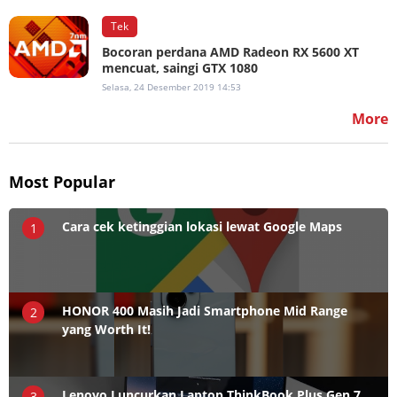
Tek
Bocoran perdana AMD Radeon RX 5600 XT
mencuat, saingi GTX 1080
Selasa, 24 Desember 2019 14:53
More
Most Popular
Cara cek ketinggian lokasi lewat Google Maps
1
HONOR 400 Masih Jadi Smartphone Mid Range
2
yang Worth It!
Lenovo Luncurkan Laptop ThinkBook Plus Gen 7
3