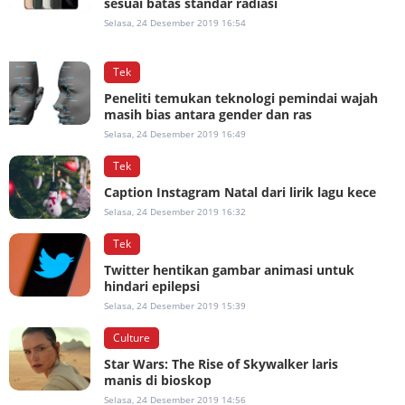
sesuai batas standar radiasi
Selasa, 24 Desember 2019 16:54
Tek
Peneliti temukan teknologi pemindai wajah
masih bias antara gender dan ras
Selasa, 24 Desember 2019 16:49
Tek
Caption Instagram Natal dari lirik lagu kece
Selasa, 24 Desember 2019 16:32
Tek
Twitter hentikan gambar animasi untuk
hindari epilepsi
Selasa, 24 Desember 2019 15:39
Culture
Star Wars: The Rise of Skywalker laris
manis di bioskop
Selasa, 24 Desember 2019 14:56