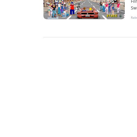
Fi
Sw
Rabu