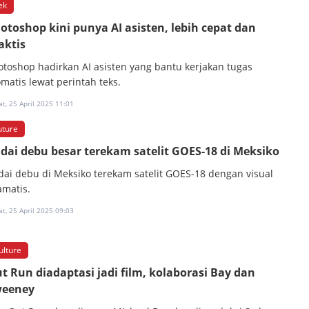
ek
otoshop kini punya AI asisten, lebih cepat dan
aktis
otoshop hadirkan AI asisten yang bantu kerjakan tugas
omatis lewat perintah teks.
t, 25 April 2025 11:01
uture
dai debu besar terekam satelit GOES-18 di Meksiko
dai debu di Meksiko terekam satelit GOES-18 dengan visual
amatis.
t, 25 April 2025 09:03
ulture
t Run diadaptasi jadi film, kolaborasi Bay dan
eeney