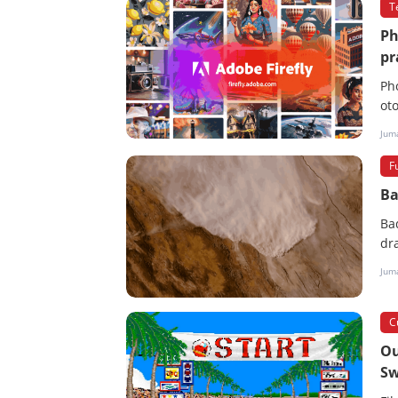
T
Ph
pr
Ph
ot
Juma
F
Ba
Ba
dr
Juma
C
Ou
Sw