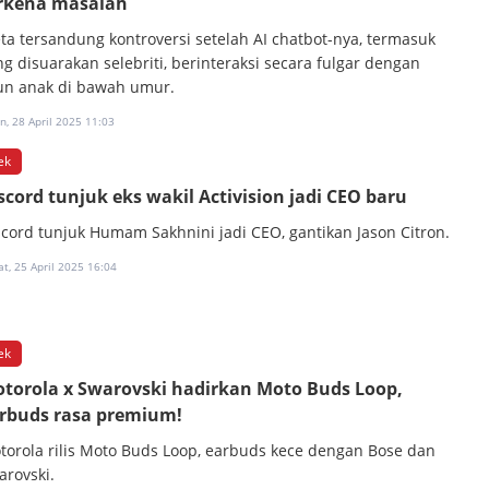
rkena masalah
ta tersandung kontroversi setelah AI chatbot-nya, termasuk
ng disuarakan selebriti, berinteraksi secara fulgar dengan
un anak di bawah umur.
n, 28 April 2025 11:03
ek
scord tunjuk eks wakil Activision jadi CEO baru
scord tunjuk Humam Sakhnini jadi CEO, gantikan Jason Citron.
t, 25 April 2025 16:04
ek
torola x Swarovski hadirkan Moto Buds Loop,
rbuds rasa premium!
torola rilis Moto Buds Loop, earbuds kece dengan Bose dan
arovski.