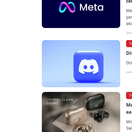
te
Me
ya
ak
Seni
T
Di
Di
Juma
T
Mo
ea
Mo
Sw