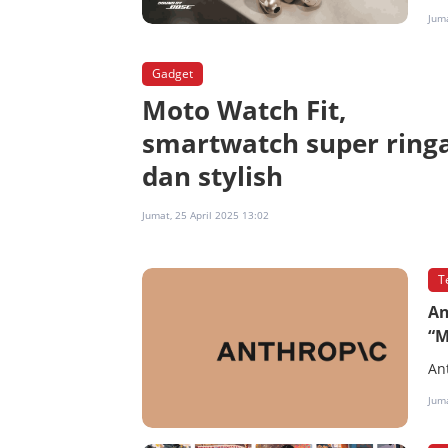
Juma
Gadget
Moto Watch Fit,
smartwatch super ring
dan stylish
Jumat, 25 April 2025 13:02
T
An
“M
An
Juma