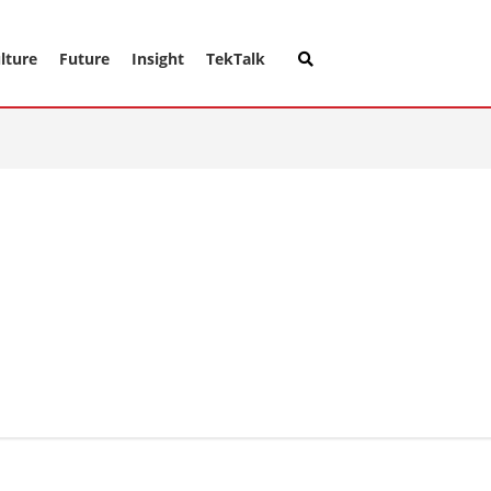
lture
Future
Insight
TekTalk