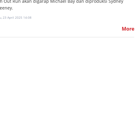
lm Out Run akan digarap Michael Bay dan diproduksi Sydney
eeney.
, 23 April 2025 14:08
More