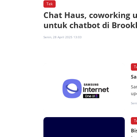
Tek
Chat Haus, coworking 
untuk chatbot di Brook
Senin, 28 April 2025 13:03
T
Sa
Sa
up
Seni
T
Bi