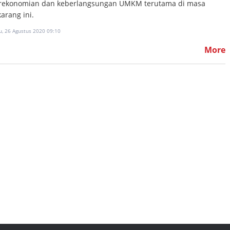
rekonomian dan keberlangsungan UMKM terutama di masa
arang ini.
u, 26 Agustus 2020 09:10
More