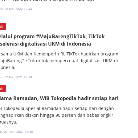
is, 12 Mei 2022 15:44
ek
lalui program #MajuBarengTikTok, TikTok
selerasi digitalisasi UKM di Indonesia
rsama UKM dan Kemenperin RI, TikTok hadirkan program
ajuBarengTikTok untuk mempercepat digitalisasi UKM di
donesia.
is, 27 Mei 2021 17:38
ek
lama Ramadan, WIB Tokopedia hadir setiap hari
B Tokopedia Spesial Ramadan hadir setiap hari dengan
nghadirkan diskon hingga 90 persen dan bebas ongkir
puasnya.
t, 23 April 2021 16:48