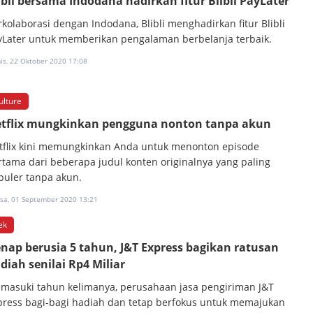
ibli bersama Indodana hadirkan fitur Blibli PayLater
rkolaborasi dengan Indodana, Blibli menghadirkan fitur Blibli
yLater untuk memberikan pengalaman berbelanja terbaik.
is, 22 Oktober 2020 17:08
ulture
tflix mungkinkan pengguna nonton tanpa akun
tflix kini memungkinkan Anda untuk menonton episode
rtama dari beberapa judul konten originalnya yang paling
puler tanpa akun.
asa, 01 September 2020 13:21
ek
nap berusia 5 tahun, J&T Express bagikan ratusan
diah senilai Rp4 Miliar
masuki tahun kelimanya, perusahaan jasa pengiriman J&T
press bagi-bagi hadiah dan tetap berfokus untuk memajukan