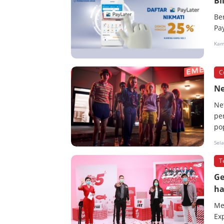
Bl
Be
Pa
Kam
C
Ne
Ne
pe
po
Sel
T
Ge
ha
Me
Ex