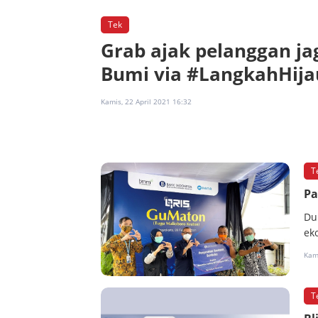
Tek
Grab ajak pelanggan ja
Bumi via #LangkahHija
Kamis, 22 April 2021 16:32
T
Pa
Du
ek
Kam
T