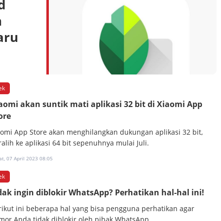
d
n
aru
ek
aomi akan suntik mati aplikasi 32 bit di Xiaomi App
ore
aomi App Store akan menghilangkan dukungan aplikasi 32 bit,
alih ke aplikasi 64 bit sepenuhnya mulai Juli.
t, 07 April 2023 08:05
ek
dak ingin diblokir WhatsApp? Perhatikan hal-hal ini!
rikut ini beberapa hal yang bisa pengguna perhatikan agar
mor Anda tidak diblokir oleh pihak WhatsApp.