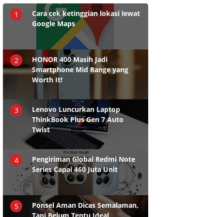
Cara cek ketinggian lokasi lewat
1
Google Maps
HONOR 400 Masih Jadi
2
Smartphone Mid Range yang
Worth It!
Lenovo Luncurkan Laptop
3
ThinkBook Plus Gen 7 Auto
Twist
Pengiriman Global Redmi Note
4
Series Capai 460 Juta Unit
Ponsel Aman Dicas Semalaman,
5
Tapi Belum Tentu Ideal