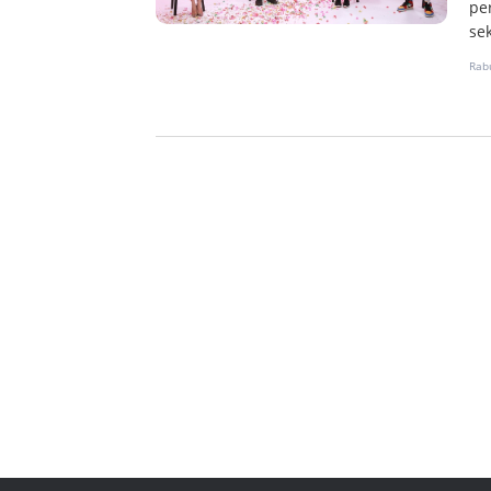
pe
sek
Rab