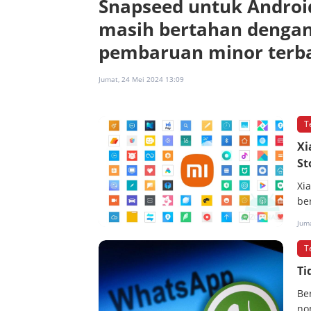
Snapseed untuk Androi
masih bertahan denga
pembaruan minor terb
Jumat, 24 Mei 2024 13:09
T
Xi
St
Xi
ber
Juma
T
Ti
Be
no