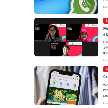
Kam
T
Me
ak
Be
#M
In
Kam
T
Se
WI
me
se
Juma