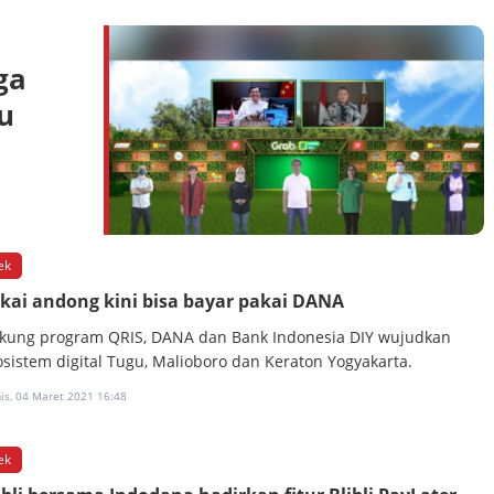
ga
u
ek
kai andong kini bisa bayar pakai DANA
kung program QRIS, DANA dan Bank Indonesia DIY wujudkan
osistem digital Tugu, Malioboro dan Keraton Yogyakarta.
is, 04 Maret 2021 16:48
ek