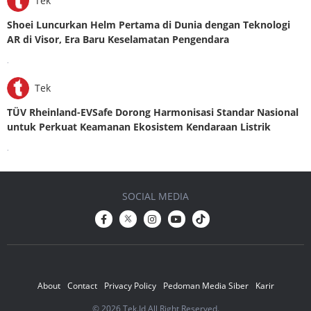
Tek
Shoei Luncurkan Helm Pertama di Dunia dengan Teknologi
AR di Visor, Era Baru Keselamatan Pengendara
.
Tek
TÜV Rheinland-EVSafe Dorong Harmonisasi Standar Nasional
untuk Perkuat Keamanan Ekosistem Kendaraan Listrik
.
SOCIAL MEDIA
About
Contact
Privacy Policy
Pedoman Media Siber
Karir
© 2026 Tek.Id All Right Reserved.