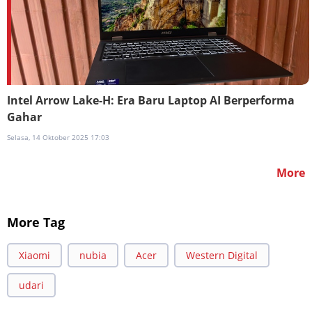
Intel Arrow Lake-H: Era Baru Laptop AI Berperforma
Gahar
Selasa, 14 Oktober 2025 17:03
More
More Tag
Xiaomi
nubia
Acer
Western Digital
udari