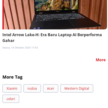
Intel Arrow Lake-H: Era Baru Laptop AI Berperforma
Gahar
Selasa, 14 Oktober 2025 17:03
More
More Tag
Xiaomi
nubia
Acer
Western Digital
udari