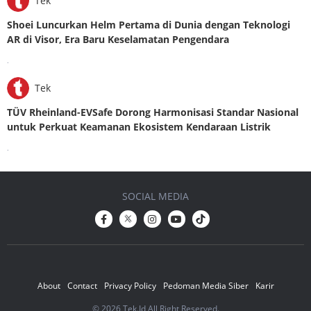
Tek
Shoei Luncurkan Helm Pertama di Dunia dengan Teknologi
AR di Visor, Era Baru Keselamatan Pengendara
.
Tek
TÜV Rheinland-EVSafe Dorong Harmonisasi Standar Nasional
untuk Perkuat Keamanan Ekosistem Kendaraan Listrik
.
SOCIAL MEDIA
About
Contact
Privacy Policy
Pedoman Media Siber
Karir
© 2026 Tek.Id All Right Reserved.