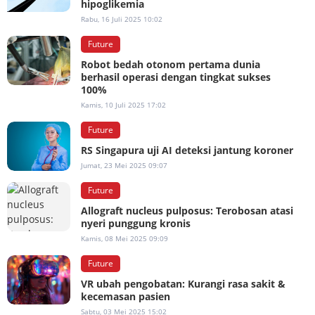
hipoglikemia
Rabu, 16 Juli 2025 10:02
Future
Robot bedah otonom pertama dunia
berhasil operasi dengan tingkat sukses
100%
Kamis, 10 Juli 2025 17:02
Future
RS Singapura uji AI deteksi jantung koroner
Jumat, 23 Mei 2025 09:07
Future
Allograft nucleus pulposus: Terobosan atasi
nyeri punggung kronis
Kamis, 08 Mei 2025 09:09
Future
VR ubah pengobatan: Kurangi rasa sakit &
kecemasan pasien
Sabtu, 03 Mei 2025 15:02