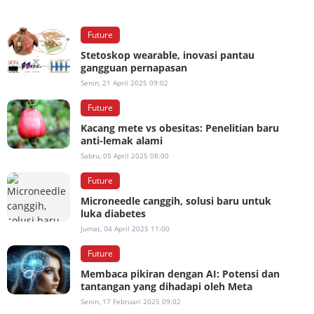
Future
Stetoskop wearable, inovasi pantau
gangguan pernapasan
Senin, 21 April 2025 09:02
Future
Kacang mete vs obesitas: Penelitian baru
anti-lemak alami
Sabtu, 05 April 2025 08:00
Future
Microneedle canggih, solusi baru untuk
luka diabetes
Jumat, 04 April 2025 11:00
Future
Membaca pikiran dengan AI: Potensi dan
tantangan yang dihadapi oleh Meta
Senin, 17 Februari 2025 09:02