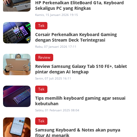
HP Perkenalkan EliteBoard G1a, Keyboard
Sekaligus PC yang Ringkas
Kamis, 15 Januari 2026 19:15
Tek
Corsair Perkenalkan Keyboard Gaming
dengan Stream Deck Terintegrasi
Rabu, 07 Januari 2026 17:11
Review
Review Samsung Galaxy Tab S10 FE+, tablet
pintar dengan AI lengkap
Senin, 07 Juli 2025 16:11
Tek
Tips memilih keyboard gaming agar sesuai
kebutuhan
Sabtu, 01 Februari 2025 08:04
Tek
Samsung Keyboard & Notes akan punya
fitur AI menarik