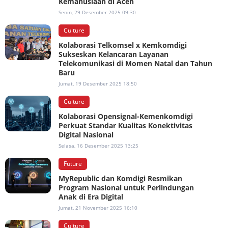
Kemanusiaan di Aceh
Senin, 29 Desember 2025 09:30
Culture
Kolaborasi Telkomsel x Kemkomdigi
Sukseskan Kelancaran Layanan
Telekomunikasi di Momen Natal dan Tahun
Baru
Jumat, 19 Desember 2025 18:50
Culture
Kolaborasi Opensignal-Kemenkomdigi
Perkuat Standar Kualitas Konektivitas
Digital Nasional
Selasa, 16 Desember 2025 13:25
Future
MyRepublic dan Komdigi Resmikan
Program Nasional untuk Perlindungan
Anak di Era Digital
Jumat, 21 November 2025 16:10
Culture