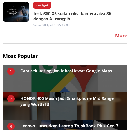
Gadget
Insta360 X5 sudah rilis, kamera aksi 8K
dengan AI canggih
Senin, 28 April 2025 17:09
More
Most Popular
Cara cek ketinggian lokasi lewat Google Maps
1
HONOR 400 Masih Jadi Smartphone Mid Range
2
yang Worth It!
Lenovo Luncurkan Laptop ThinkBook Plus Gen 7
3