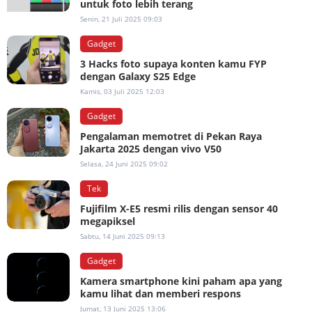
untuk foto lebih terang
Senin, 21 Juli 2025 09:03
Gadget
3 Hacks foto supaya konten kamu FYP
dengan Galaxy S25 Edge
Kamis, 03 Juli 2025 12:03
Gadget
Pengalaman memotret di Pekan Raya
Jakarta 2025 dengan vivo V50
Selasa, 24 Juni 2025 09:02
Tek
Fujifilm X-E5 resmi rilis dengan sensor 40
megapiksel
Sabtu, 14 Juni 2025 09:13
Gadget
Kamera smartphone kini paham apa yang
kamu lihat dan memberi respons
Jumat, 13 Juni 2025 13:06