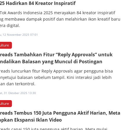
25 Hadirkan 84 Kreator Inspiratif
kTok Awards Indonesia 2025 merayakan 84 kreator inspiratif
ng membawa dampak positif dan melahirkan ikon kreatif baru
era digital.
u, 12 November 2025 07:01
ulture
reads Tambahkan Fitur “Reply Approvals” untuk
ndalikan Balasan yang Muncul di Postingan
reads luncurkan fitur Reply Approvals agar pengguna bisa
nyetujui balasan sebelum tampil. Kini interaksi jadi lebih
an dan terkontrol.
at, 31 Oktober 2025 13:30
ulture
reads Tembus 150 Juta Pengguna Aktif Harian, Meta
apkan Ekspansi Iklan Video
reads capai 150 juta pengguna aktif harian. Meta mulai