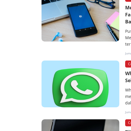
Me
Fa
Ba
Pu
Me
te
Jum
C
Wh
Se
Wh
me
da
Jum
C