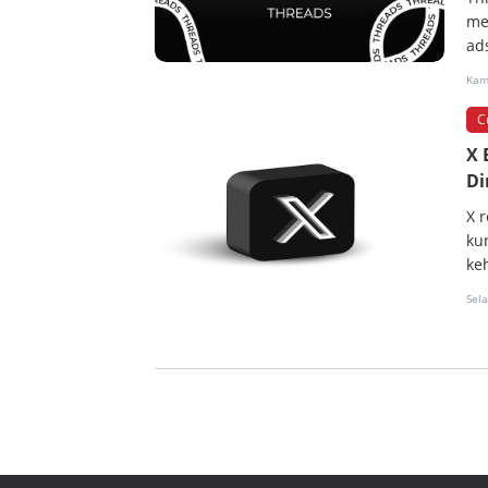
me
ad
Kam
C
X 
Di
X 
ku
ke
Sel