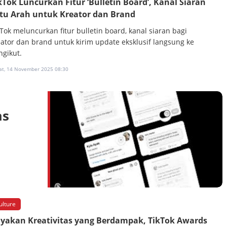
kTok Luncurkan Fitur ‘Bulletin Board’, Kanal Siaran
tu Arah untuk Kreator dan Brand
kTok meluncurkan fitur bulletin board, kanal siaran bagi
eator dan brand untuk kirim update eksklusif langsung ke
ngikut.
at, 14 November 2025 08:30
as
ulture
yakan Kreativitas yang Berdampak, TikTok Awards