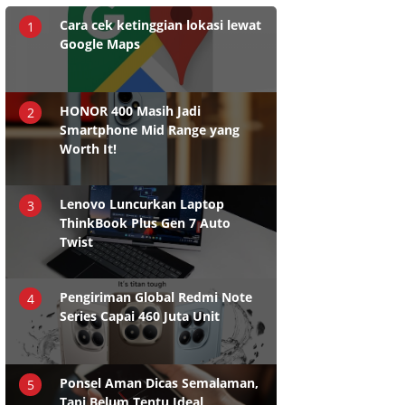
Cara cek ketinggian lokasi lewat
1
Google Maps
HONOR 400 Masih Jadi
2
Smartphone Mid Range yang
Worth It!
Lenovo Luncurkan Laptop
3
ThinkBook Plus Gen 7 Auto
Twist
Pengiriman Global Redmi Note
4
Series Capai 460 Juta Unit
Ponsel Aman Dicas Semalaman,
5
Tapi Belum Tentu Ideal