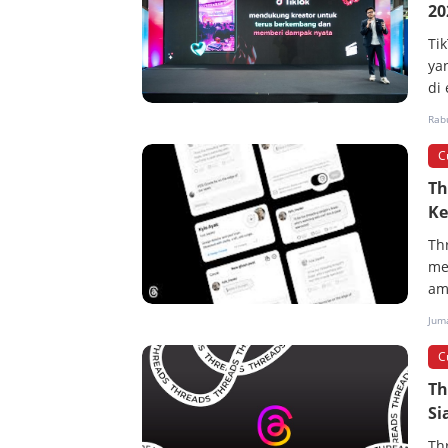
20
Ti
ya
di 
Rab
C
Th
Ke
Th
me
am
Jum
C
Th
Si
Th