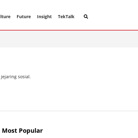
lture
Future
Insight
TekTalk
ejaring sosial.
Most Popular