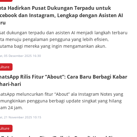
ta Hadirkan Pusat Dukungan Terpadu untuk
cebook dan Instagram, Lengkap dengan Asisten AI
ru
sat dukungan terpadu dan asisten AI menjadi langkah terbaru
ta menuju pengalaman pengguna yang lebih efisien,
rutama bagi mereka yang ingin mengamankan akun.
at, 05 Desember 2025 16:30
ulture
atsApp Rilis Fitur “About”: Cara Baru Berbagi Kabar
hari-hari
atsApp meluncurkan fitur “About” ala Instagram Notes yang
mungkinkan pengguna berbagi update singkat yang hilang
lam 24 jam.
at, 21 November 2025 10:15
ulture