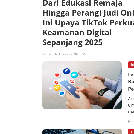
Dari Edukasi Remaja
Hingga Perangi Judi Onl
Ini Upaya TikTok Perku
Keamanan Digital
Sepanjang 2025
Selasa, 16 Desember 2025 22:03
I
La
Ba
Pe
Au
un
ma
Jum
C