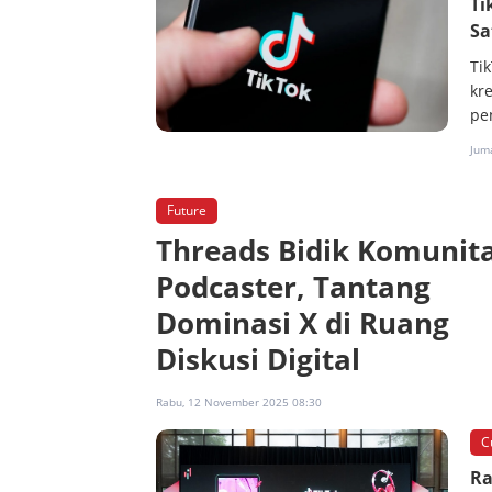
Ti
Sa
Ti
kr
pe
Jum
Future
Threads Bidik Komunit
Podcaster, Tantang
Dominasi X di Ruang
Diskusi Digital
Rabu, 12 November 2025 08:30
C
Ra