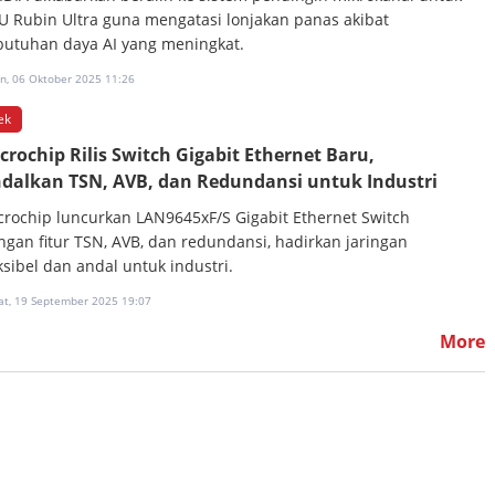
U Rubin Ultra guna mengatasi lonjakan panas akibat
butuhan daya AI yang meningkat.
in, 06 Oktober 2025 11:26
ek
crochip Rilis Switch Gigabit Ethernet Baru,
dalkan TSN, AVB, dan Redundansi untuk Industri
crochip luncurkan LAN9645xF/S Gigabit Ethernet Switch
ngan fitur TSN, AVB, dan redundansi, hadirkan jaringan
ksibel dan andal untuk industri.
at, 19 September 2025 19:07
More