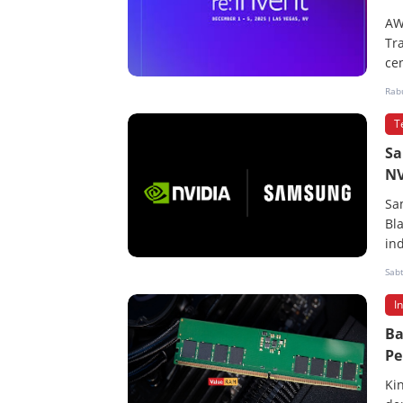
AW
Tr
cen
Rab
T
Sa
NV
Sa
Bl
in
Sab
I
Ba
Pe
Ki