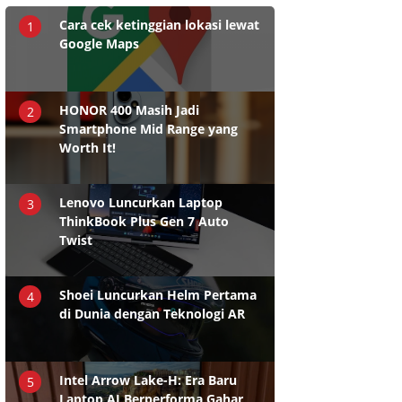
Cara cek ketinggian lokasi lewat
1
Google Maps
HONOR 400 Masih Jadi
2
Smartphone Mid Range yang
Worth It!
Lenovo Luncurkan Laptop
3
ThinkBook Plus Gen 7 Auto
Twist
Shoei Luncurkan Helm Pertama
4
di Dunia dengan Teknologi AR
Intel Arrow Lake-H: Era Baru
5
Laptop AI Berperforma Gahar