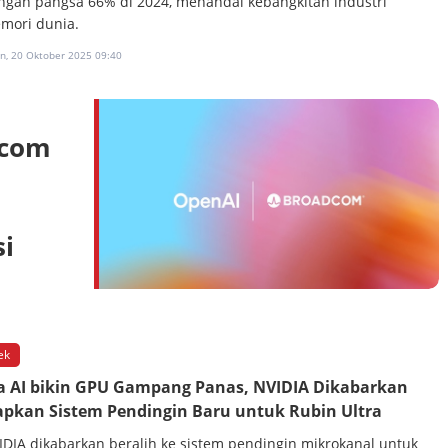
ngan pangsa 66% di 2024, menandai kebangkitan industri
mori dunia.
in, 20 Oktober 2025 09:40
dcom
si
ek
a AI bikin GPU Gampang Panas, NVIDIA Dikabarkan
apkan Sistem Pendingin Baru untuk Rubin Ultra
IDIA dikabarkan beralih ke sistem pendingin mikrokanal untuk