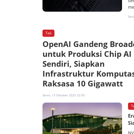
de
me
Sen
Tek
OpenAI Gandeng Broa
untuk Produksi Chip AI
Sendiri, Siapkan
Infrastruktur Komputa
Raksasa 10 Gigawatt
Senin, 13 Oktober 2025 22:05
T
Er
Si
NV