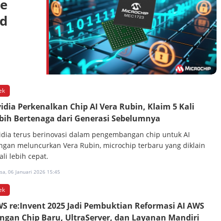
re
d
ek
idia Perkenalkan Chip AI Vera Rubin, Klaim 5 Kali
bih Bertenaga dari Generasi Sebelumnya
idia terus berinovasi dalam pengembangan chip untuk AI
ngan meluncurkan Vera Rubin, microchip terbaru yang diklain
ali lebih cepat.
sa, 06 Januari 2026 15:45
ek
S re:Invent 2025 Jadi Pembuktian Reformasi AI AWS
ngan Chip Baru, UltraServer, dan Layanan Mandiri