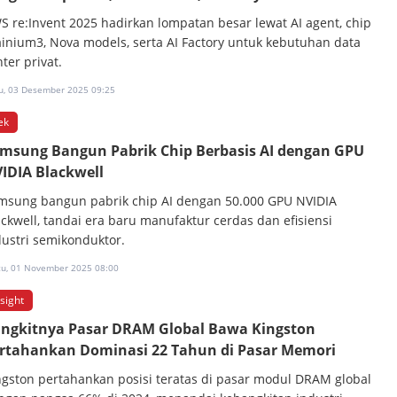
S re:Invent 2025 hadirkan lompatan besar lewat AI agent, chip
ainium3, Nova models, serta AI Factory untuk kebutuhan data
ter privat.
u, 03 Desember 2025 09:25
ek
msung Bangun Pabrik Chip Berbasis AI dengan GPU
IDIA Blackwell
msung bangun pabrik chip AI dengan 50.000 GPU NVIDIA
ackwell, tandai era baru manufaktur cerdas dan efisiensi
dustri semikonduktor.
tu, 01 November 2025 08:00
nsight
ngkitnya Pasar DRAM Global Bawa Kingston
rtahankan Dominasi 22 Tahun di Pasar Memori
ngston pertahankan posisi teratas di pasar modul DRAM global