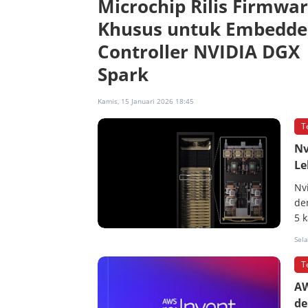
Microchip Rilis Firmwa
Khusus untuk Embedde
Controller NVIDIA DGX
Spark
Kamis, 15 Januari 2026 18:45
T
Nv
Le
Nv
de
5 k
Sela
T
AW
de