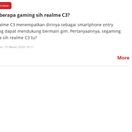
eview
berapa gaming sih realme C3?
alme C3 menempatkan dirinya sebagai smartphone entry
ng dapat mendukung bermain gim. Pertanyaannya, segaming
a sih realme C3 tu?
is, 19 Maret 2020 10:11
More