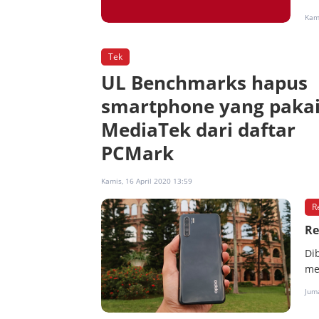
Kami
Tek
UL Benchmarks hapus
smartphone yang paka
MediaTek dari daftar
PCMark
Kamis, 16 April 2020 13:59
R
Re
Di
me
Juma