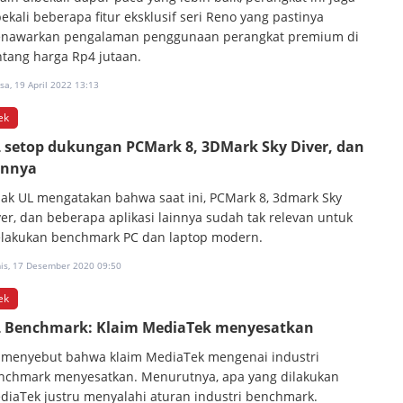
ekali beberapa fitur eksklusif seri Reno yang pastinya
nawarkan pengalaman penggunaan perangkat premium di
ntang harga Rp4 jutaan.
sa, 19 April 2022 13:13
ek
 setop dukungan PCMark 8, 3DMark Sky Diver, dan
innya
hak UL mengatakan bahwa saat ini, PCMark 8, 3dmark Sky
ver, dan beberapa aplikasi lainnya sudah tak relevan untuk
lakukan benchmark PC dan laptop modern.
is, 17 Desember 2020 09:50
ek
 Benchmark: Klaim MediaTek menyesatkan
 menyebut bahwa klaim MediaTek mengenai industri
nchmark menyesatkan. Menurutnya, apa yang dilakukan
diaTek justru menyalahi aturan industri benchmark.