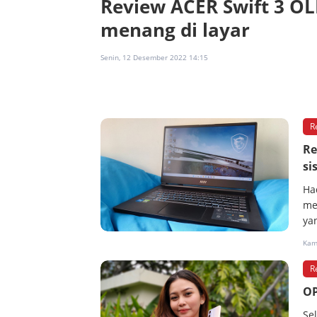
Review ACER Swift 3 OL
menang di layar
Senin, 12 Desember 2022 14:15
R
Re
si
Ha
me
ya
Kami
R
OP
Se