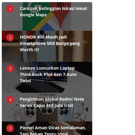
Cara cek ketinggian lokasi lewat
1
Google Maps
HONOR 400 Masih Jadi
2
Smartphone Mid Range yang
Worth It!
Lenovo Luncurkan Laptop
3
ThinkBook Plus Gen 7 Auto
Twist
Pengiriman Global Redmi Note
4
Series Capai 460 Juta Unit
Ponsel Aman Dicas Semalaman,
5
Tapi Belum Tentu Ideal