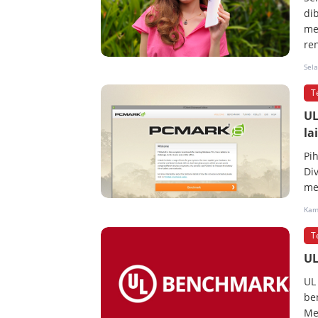
dib
me
re
Sela
T
UL
la
Pi
Di
me
Kam
T
UL
UL
be
Me