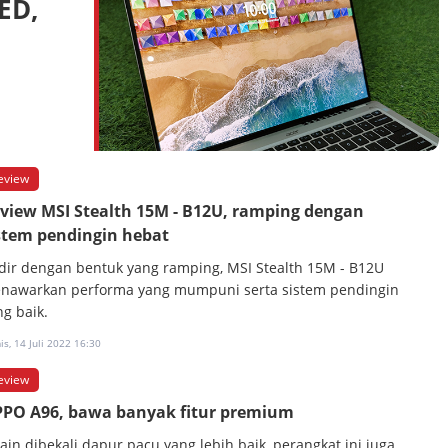
ED,
eview
view MSI Stealth 15M - B12U, ramping dengan
stem pendingin hebat
dir dengan bentuk yang ramping, MSI Stealth 15M - B12U
nawarkan performa yang mumpuni serta sistem pendingin
ng baik.
s, 14 Juli 2022 16:30
eview
PO A96, bawa banyak fitur premium
lain dibekali dapur pacu yang lebih baik, perangkat ini juga