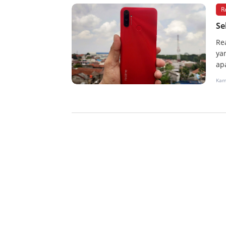
R
Se
Re
ya
ap
Kam