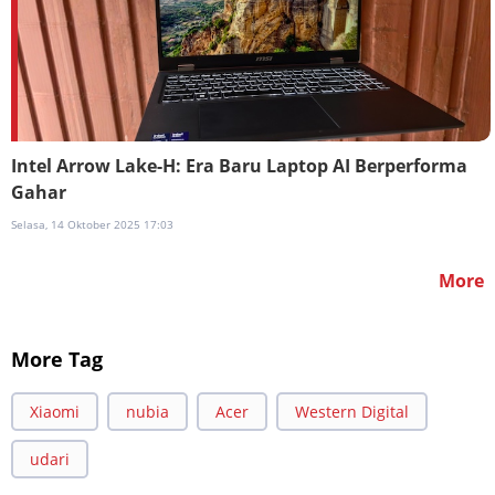
Intel Arrow Lake-H: Era Baru Laptop AI Berperforma
Gahar
Selasa, 14 Oktober 2025 17:03
More
More Tag
Xiaomi
nubia
Acer
Western Digital
udari