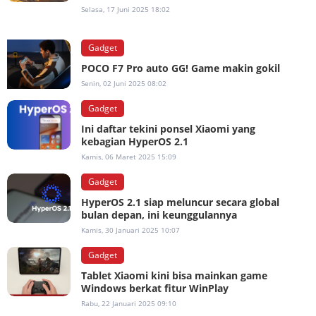
Selasa, 17 Juni 2025 18:02
Gadget
POCO F7 Pro auto GG! Game makin gokil
Senin, 02 Juni 2025 08:02
Gadget
Ini daftar tekini ponsel Xiaomi yang
kebagian HyperOS 2.1
Kamis, 06 Maret 2025 15:09
Gadget
HyperOS 2.1 siap meluncur secara global
bulan depan, ini keunggulannya
Kamis, 30 Januari 2025 10:07
Gadget
Tablet Xiaomi kini bisa mainkan game
Windows berkat fitur WinPlay
Rabu, 22 Januari 2025 09:10