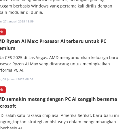
nggam berbasis Windows yang pertama kali dirilis dengan
sain modular di dunia.
n, 27 Januari 2025 15:59
ek
D Ryzen AI Max: Prosesor AI terbaru untuk PC
remium
da CES 2025 di Las Vegas, AMD mengumumkan keluarga baru
osesor Ryzen AI Max yang dirancang untuk meningkatkan
rforma PC AI.
, 08 Januari 2025 08:04
ek
D semakin matang dengan PC AI canggih bersama
crosoft
D, salah satu raksasa chip asal Amerika Serikat, baru-baru ini
ngungkapkan strategi ambisiusnya dalam mengembangkan
berbasis AI.