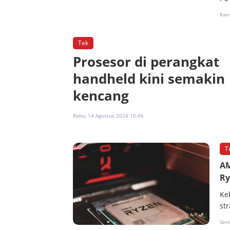
Kam
Tek
Prosesor di perangkat
handheld kini semakin
kencang
Rabu, 14 Agustus 2024 10:06
T
AM
Ry
Ke
st
Sen