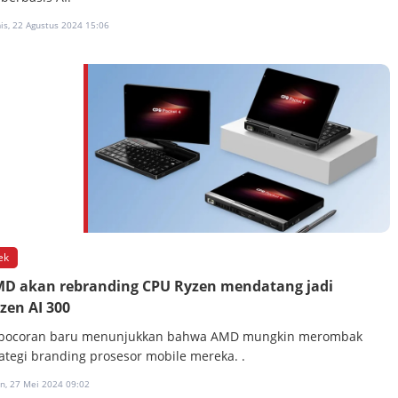
is, 22 Agustus 2024 15:06
ek
D akan rebranding CPU Ryzen mendatang jadi
zen AI 300
bocoran baru menunjukkan bahwa AMD mungkin merombak
rategi branding prosesor mobile mereka. .
in, 27 Mei 2024 09:02