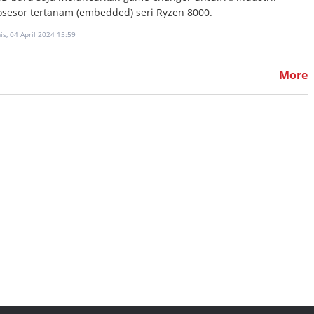
osesor tertanam (embedded) seri Ryzen 8000.
s, 04 April 2024 15:59
More