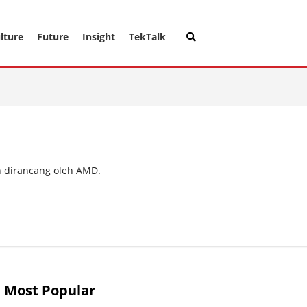
lture
Future
Insight
TekTalk
n dirancang oleh AMD.
Most Popular