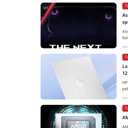
T
As
sp
As
ko
Sen
T
La
12
HP
pe
Seni
T
AM
AM