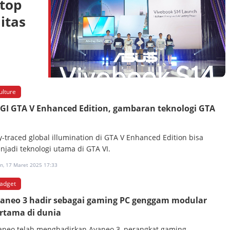
ptop
itas
ulture
GI GTA V Enhanced Edition, gambaran teknologi GTA
y-traced global illumination di GTA V Enhanced Edition bisa
njadi teknologi utama di GTA VI.
in, 17 Maret 2025 17:33
adget
aneo 3 hadir sebagai gaming PC genggam modular
rtama di dunia
aneo telah menghadirkan Ayaneo 3, perangkat gaming