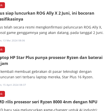
ek
us siap luncurkan ROG Ally X 2 Juni, ini bocoran
esifikasinya
us telah secara resmi mengkonfirmasi peluncuran ROG Ally X,
nsol game genggamnya yang akan datang, pada tanggal 2 Juni.
in, 13 Mei 2024 08:06
ek
ptop HP Star Plus punya prosesor Ryzen dan baterai
 jam
 kembali membuat gebrakan di pasar teknologi dengan
luncuran seri terbaru laptop mereka, Star Plus 16 Ryzen.
n, 15 April 2024 08:37
ek
D rilis prosesor seri Ryzen 8000 4nm dengan NPU
D baru saja meluncurkan game-changer untuk AI industri: