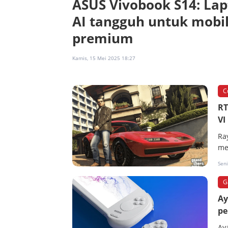
ASUS Vivobook S14: La
AI tangguh untuk mobil
premium
Kamis, 15 Mei 2025 18:27
C
RT
VI
Ra
me
Sen
G
Ay
pe
Ay