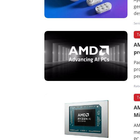
ge
de
Seni
T
AM
p
Pa
pr
pe
Rabu
T
AM
Mi
AM
me
PC 