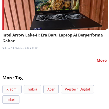
Intel Arrow Lake-H: Era Baru Laptop AI Berperforma
Gahar
Selasa, 14 Oktober 2025 17:03
More
More Tag
Xiaomi
nubia
Acer
Western Digital
udari