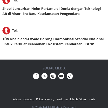
Tek
Shoei Luncurkan Helm Pertama di Dunia dengan Teknologi
AR di Visor, Era Baru Keselamatan Pengendara
.
Tek
TÜV Rheinland-EVSafe Dorong Harmonisasi Standar Nasional
untuk Perkuat Keamanan Ekosistem Kendaraan Listrik
.
SOCIAL MEDIA
About
Contact
Privacy Policy
Pedoman Media Siber
Karir
© 2026 Tek.Id All Right Reserved.