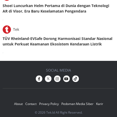
Shoei Luncurkan Helm Pertama di Dunia dengan Teknologi
AR di Visor, Era Baru Keselamatan Pengendara
.
Tek
TÜV Rheinland-EVSafe Dorong Harmonisasi Standar Nasional
untuk Perkuat Keamanan Ekosistem Kendaraan Listrik
.
SOCIAL MEDIA
About
Contact
Privacy Policy
Pedoman Media Siber
Karir
© 2026 Tek.Id All Right Reserved.