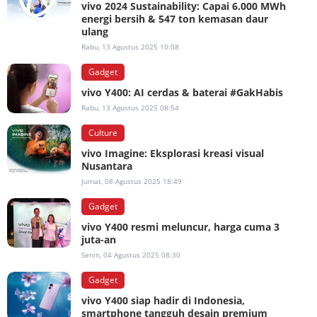
vivo 2024 Sustainability: Capai 6.000 MWh
energi bersih & 547 ton kemasan daur
ulang
Rabu, 13 Agustus 2025 10:08
Gadget
vivo Y400: AI cerdas & baterai #GakHabis
Rabu, 13 Agustus 2025 08:54
Culture
vivo Imagine: Eksplorasi kreasi visual
Nusantara
Jumat, 08 Agustus 2025 18:49
Gadget
vivo Y400 resmi meluncur, harga cuma 3
juta-an
Senin, 04 Agustus 2025 08:30
Gadget
vivo Y400 siap hadir di Indonesia,
smartphone tangguh desain premium