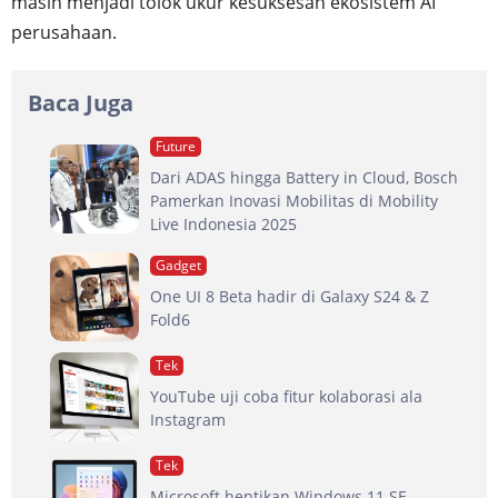
masih menjadi tolok ukur kesuksesan ekosistem AI
perusahaan.
Baca Juga
Future
Dari ADAS hingga Battery in Cloud, Bosch
Pamerkan Inovasi Mobilitas di Mobility
Live Indonesia 2025
Gadget
One UI 8 Beta hadir di Galaxy S24 & Z
Fold6
Tek
YouTube uji coba fitur kolaborasi ala
Instagram
Tek
Microsoft hentikan Windows 11 SE