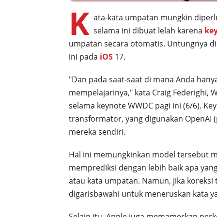
K
ata-kata umpatan mungkin diper
selama ini dibuat lelah karena
ke
umpatan secara otomatis. Untungnya 
ini pada
iOS
17.
"Dan pada saat-saat di mana Anda hanya
mempelajarinya," kata Craig Federighi, 
selama keynote WWDC pagi ini (6/6). Ke
transformator, yang digunakan OpenAI 
mereka sendiri.
Hal ini memungkinkan model tersebut m
memprediksi dengan lebih baik apa yang
atau kata umpatan. Namun, jika koreksi
digarisbawahi untuk meneruskan kata yan
Selain itu, Apple juga memamerkan per