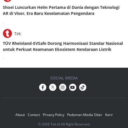
Shoei Luncurkan Helm Pertama di Dunia dengan Teknologi
AR di Visor, Era Baru Keselamatan Pengendara
.
Tek
TÜV Rheinland-EVSafe Dorong Harmonisasi Standar Nasional
untuk Perkuat Keamanan Ekosistem Kendaraan Listrik
.
SOCIAL MEDIA
About
Contact
Privacy Policy
Pedoman Media Siber
Karir
© 2026 Tek.Id All Right Reserved.