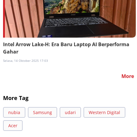
Intel Arrow Lake-H: Era Baru Laptop AI Berperforma
Gahar
Selasa, 14 Oktober 2025 17:03
More
More Tag
nubia
Samsung
udari
Western Digital
Acer