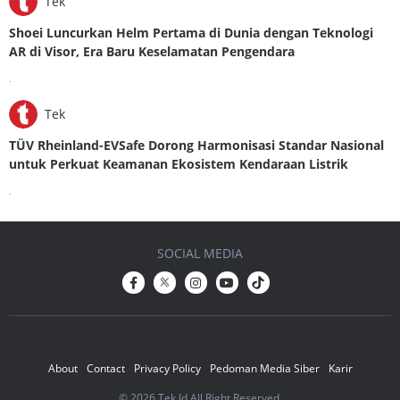
Tek
Shoei Luncurkan Helm Pertama di Dunia dengan Teknologi
AR di Visor, Era Baru Keselamatan Pengendara
.
Tek
TÜV Rheinland-EVSafe Dorong Harmonisasi Standar Nasional
untuk Perkuat Keamanan Ekosistem Kendaraan Listrik
.
SOCIAL MEDIA
About
Contact
Privacy Policy
Pedoman Media Siber
Karir
© 2026 Tek.Id All Right Reserved.