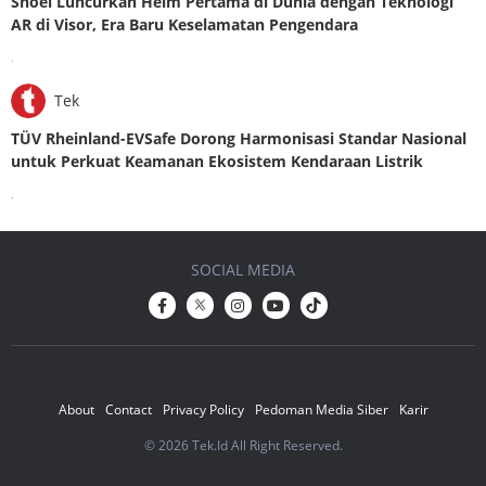
Shoei Luncurkan Helm Pertama di Dunia dengan Teknologi
AR di Visor, Era Baru Keselamatan Pengendara
.
Tek
TÜV Rheinland-EVSafe Dorong Harmonisasi Standar Nasional
untuk Perkuat Keamanan Ekosistem Kendaraan Listrik
.
SOCIAL MEDIA
About
Contact
Privacy Policy
Pedoman Media Siber
Karir
© 2026 Tek.Id All Right Reserved.