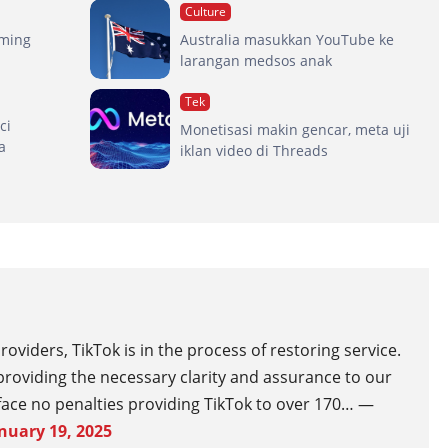
Culture
aming
Australia masukkan YouTube ke
larangan medsos anak
Tek
ci
Monetisasi makin gencar, meta uji
a
iklan video di Threads
oviders, TikTok is in the process of restoring service.
roviding the necessary clarity and assurance to our
l face no penalties providing TikTok to over 170… —
nuary 19, 2025