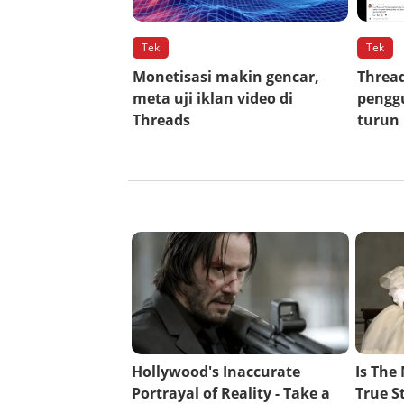
Tek
Tek
Monetisasi makin gencar,
Thread
meta uji iklan video di
pengg
Threads
turun