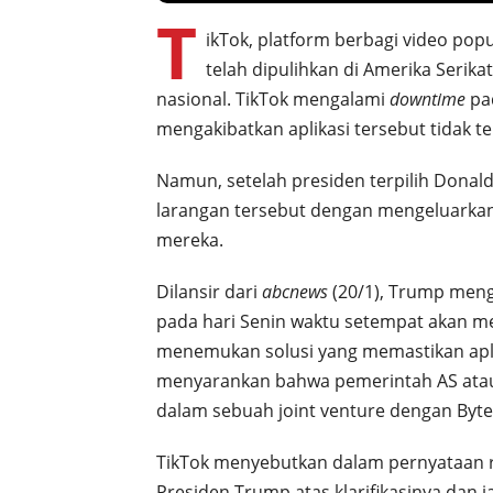
T
ikTok, platform berbagi video po
telah dipulihkan di Amerika Serik
nasional. TikTok mengalami
downtime
pa
mengakibatkan aplikasi tersebut tidak te
Namun, setelah presiden terpilih Do
larangan tersebut dengan mengeluarkan 
mereka.
Dilansir dari
abcnews
(20/1), Trump meng
pada hari Senin waktu setempat akan m
menemukan solusi yang memastikan aplika
menyarankan bahwa pemerintah AS atau
dalam sebuah joint venture dengan Byte
TikTok menyebutkan dalam pernyataan 
Presiden Trump atas klarifikasinya dan