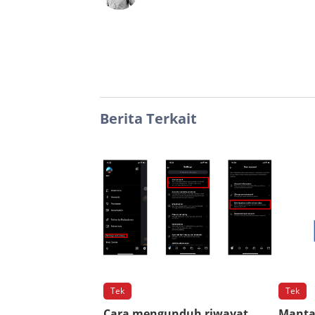
Berita Terkait
Tek
Tek
Cara mengunduh riwayat
Mantan