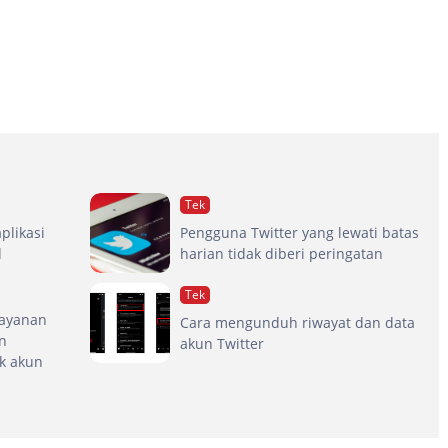
Tek
plikasi
Pengguna Twitter yang lewati batas
d
harian tidak diberi peringatan
Tek
 layanan
Cara mengunduh riwayat dan data
n
akun Twitter
k akun