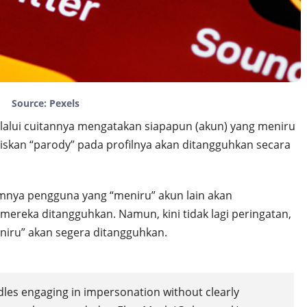
Source: Pexels
melalui cuitannya mengatakan siapapun (akun) yang meniru
liskan “parody” pada profilnya akan ditangguhkan secara
umnya pengguna yang “meniru” akun lain akan
reka ditangguhkan. Namun, kini tidak lagi peringatan,
iru” akan segera ditangguhkan.
dles engaging in impersonation without clearly