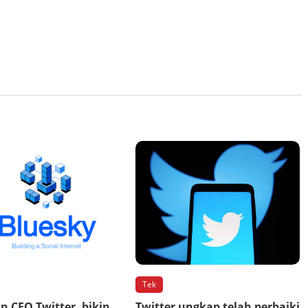
Tek
 CEO Twitter, bikin
Twitter ungkap telah perbaiki